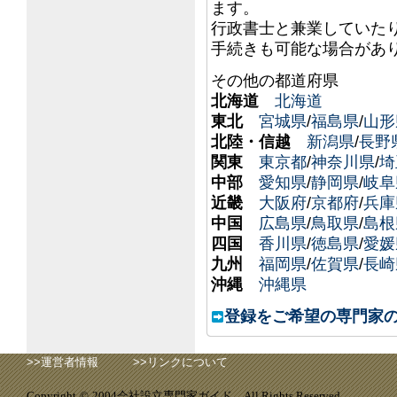
ます。
行政書士と兼業していた
手続きも可能な場合があ
その他の都道府県
北海道
北海道
東北
宮城県
/
福島県
/
山形
北陸・信越
新潟県
/
長野
関東
東京都
/
神奈川県
/
埼
中部
愛知県
/
静岡県
/
岐阜
近畿
大阪府
/
京都府
/
兵庫
中国
広島県
/
鳥取県
/
島根
四国
香川県
/
徳島県
/
愛媛
九州
福岡県
/
佐賀県
/
長崎
沖縄
沖縄県
登録をご希望の専門家
>>
運営者情報
>>
リンクについて
会社設立専門家ガイド
Copyright
©
2004
All Rights Reserved.