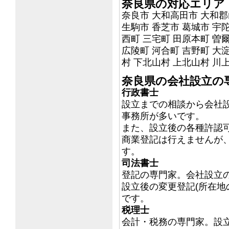
奈良県の対応エリア
奈良市 大和高田市 大和郡
生駒市 香芝市 葛城市 宇陀
西町 三宅町 田原本町 曽
広陵町 河合町 吉野町 大
村 下北山村 上北山村 川
奈良県の会社設立の
行政書士
設立までの相談から会社
事務所が多いです。
また、設立後の各種許認
商業登記は行えませんが
す。
司法書士
登記の専門家。会社設立
設立後の変更登記(所在地
です。
税理士
会計・税務の専門家。設